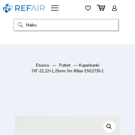
Etusivu
—
Putket
—
Kuparikanki
7/8″-22,22×1,25mm 5m 80bar EN12735-1