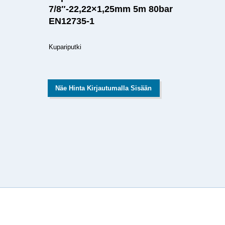
7/8″-22,22×1,25mm 5m 80bar
EN12735-1
Kupariputki
Näe Hinta Kirjautumalla Sisään