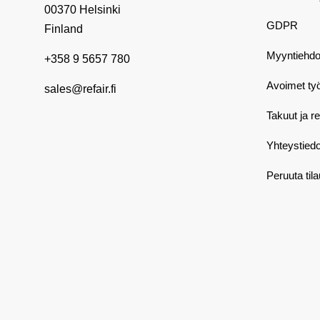
00370 Helsinki
GDPR
Finland
Myyntiehdo
+358 9 5657 780
Avoimet ty
sales@refair.fi
Takuut ja r
Yhteystiedo
Peruuta til