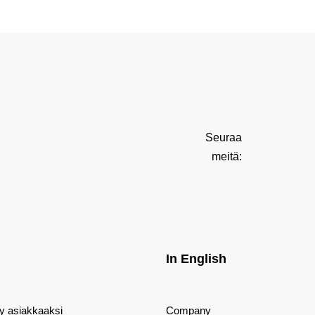
Seuraa
meitä:
In English
dy asiakkaaksi
Company