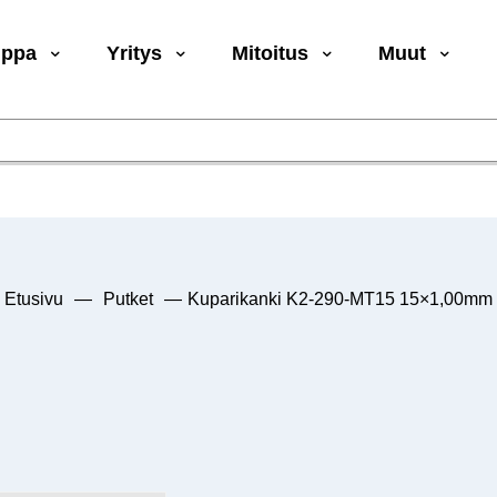
uppa
Yritys
Mitoitus
Muut
Etusivu
—
Putket
—
Kuparikanki K2-290-MT15 15×1,00mm