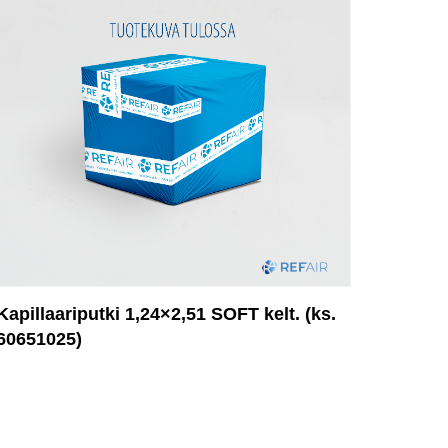
Kapillaariputki 1,24×2,51 SOFT kelt. (ks.
60651025)