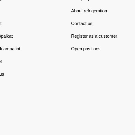
About refrigeration
t
Contact us
öpaikat
Register as a customer
eklamaatiot
Open positions
t
aus