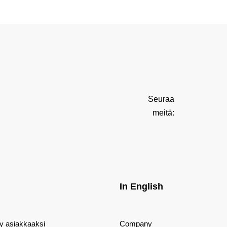
Seuraa
meitä:
In English
dy asiakkaaksi
Company