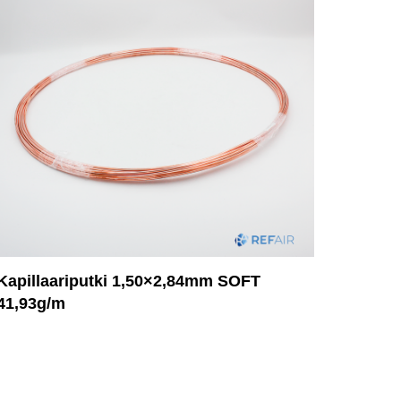
Kapillaariputki 1,50×2,84mm SOFT
41,93g/m