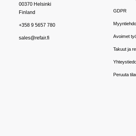
00370 Helsinki
GDPR
Finland
Myyntiehdo
+358 9 5657 780
Avoimet ty
sales@refair.fi
Takuut ja r
Yhteystiedo
Peruuta til