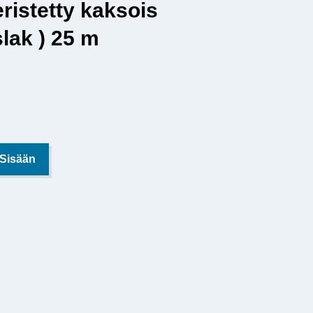
ristetty kaksois
slak ) 25 m
 Sisään