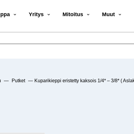
uppa
Yritys
Mitoitus
Muut
u
—
Putket
—
Kuparikieppi eristetty kaksois 1/4* – 3/8* ( Asla