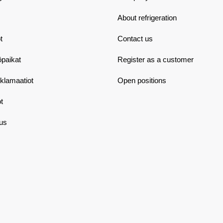
About refrigeration
t
Contact us
öpaikat
Register as a customer
eklamaatiot
Open positions
t
aus