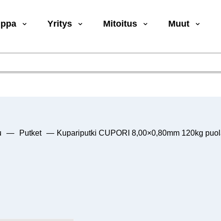
uppa
Yritys
Mitoitus
Muut
u
—
Putket
—
Kupariputki CUPORI 8,00×0,80mm 120kg puol