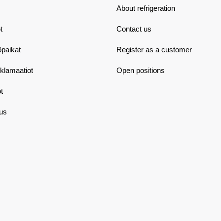
About refrigeration
t
Contact us
öpaikat
Register as a customer
eklamaatiot
Open positions
t
aus