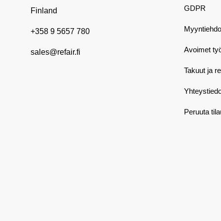
GDPR
Finland
Myyntiehdo
+358 9 5657 780
Avoimet ty
sales@refair.fi
Takuut ja r
Yhteystiedo
Peruuta til