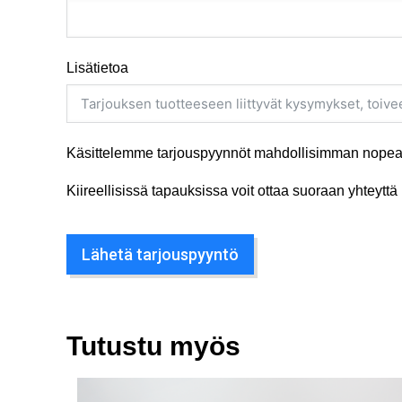
Lisätietoa
Käsittelemme tarjouspyynnöt mahdollisimman nopeas
Kiireellisissä tapauksissa voit ottaa suoraan yhteyt
Lähetä tarjouspyyntö
Tutustu myös