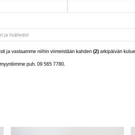
ti ja vastaamme niihin viimeistään kahden
(2)
arkipäivän kulue
tä myyntiimme puh.
09 565 7780
.