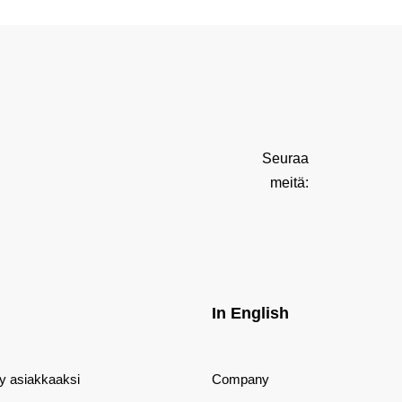
Seuraa
meitä:
In English
dy asiakkaaksi
Company