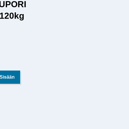
CUPORI
 120kg
 Sisään