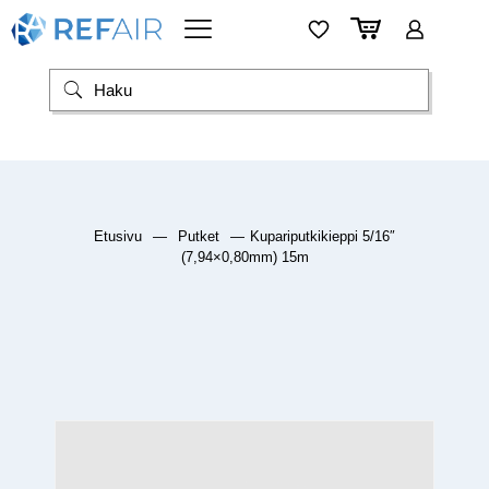
Etusivu
—
Putket
—
Kupariputkikieppi 5/16″
(7,94×0,80mm) 15m