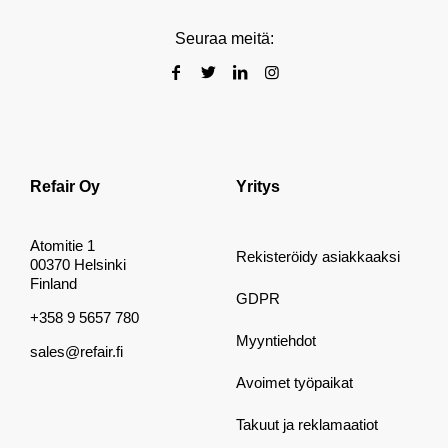
Seuraa meitä:
Refair Oy
Yritys
Atomitie 1
Rekisteröidy asiakkaaksi
00370 Helsinki
Finland
GDPR
+358 9 5657 780
Myyntiehdot
sales@refair.fi
Avoimet työpaikat
Takuut ja reklamaatiot