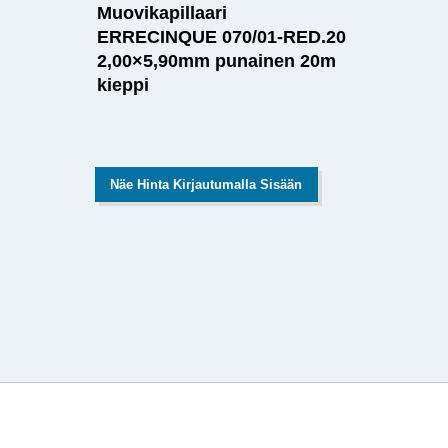
Muovikapillaari
ERRECINQUE 070/01-RED.20
2,00×5,90mm punainen 20m
kieppi
Näe Hinta Kirjautumalla Sisään