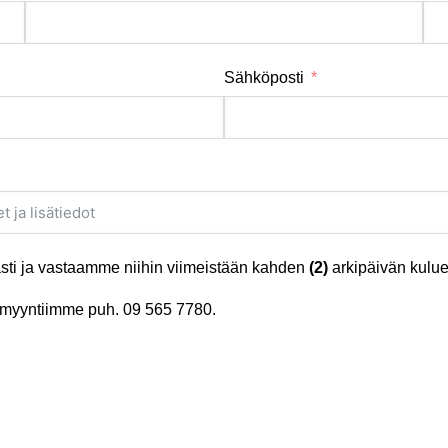
Sähköposti
ti ja vastaamme niihin viimeistään kahden
(2)
arkipäivän kulue
tä myyntiimme puh.
09 565 7780
.