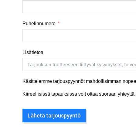
Puhelinnumero
Lisätietoa
Käsittelemme tarjouspyynnöt mahdollisimman nopeas
Kiireellisissä tapauksissa voit ottaa suoraan yhteyt
Lähetä tarjouspyyntö