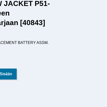
 JACKET P51-
een
arjaan [40843]
PLACEMENT BATTERY ASSM.
 Sisään