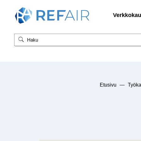
Verkkoka
Etusivu
—
Työka