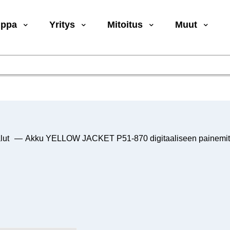
uppa
Yritys
Mitoitus
Muut
lut
—
Akku YELLOW JACKET P51-870 digitaaliseen painemitta