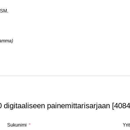
SSM.
ramma)
itaaliseen painemittarisarjaan [4084
Sukunimi
Yri