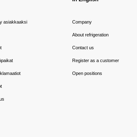
dy asiakkaaksi
Company
About refrigeration
t
Contact us
öpaikat
Register as a customer
eklamaatiot
Open positions
t
aus