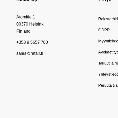
Atomitie 1
Rekisteröi
00370 Helsinki
GDPR
Finland
Myyntiehdo
+358 9 5657 780
Avoimet ty
sales@refair.fi
Takuut ja r
Yhteystiedo
Peruuta til