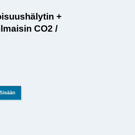
isuushälytin +
ilmaisin CO2 /
 Sisään