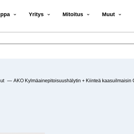
uppa
Yritys
Mitoitus
Muut
ut
—
AKO Kylmäainepitoisuushälytin + Kiinteä kaasuilmaisi