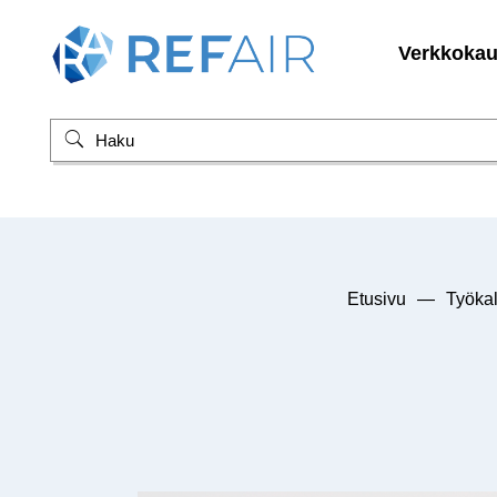
Verkkoka
Etusivu
—
Työkal