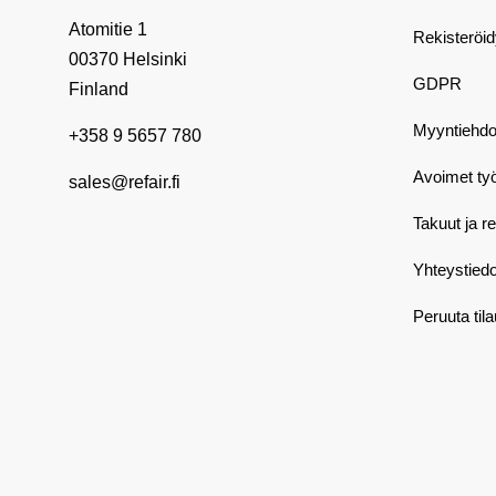
Atomitie 1
Rekisteröi
00370 Helsinki
GDPR
Finland
Myyntiehdo
+358 9 5657 780
Avoimet ty
sales@refair.fi
Takuut ja r
Yhteystiedo
Peruuta til