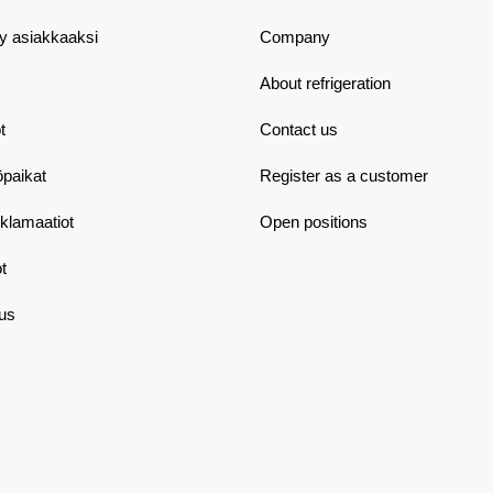
dy asiakkaaksi
Company
About refrigeration
t
Contact us
öpaikat
Register as a customer
eklamaatiot
Open positions
t
aus