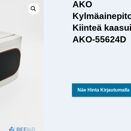
AKO
Kylmäainepito
Kiinteä kaasu
AKO-55624D
Näe Hinta Kirjautumalla