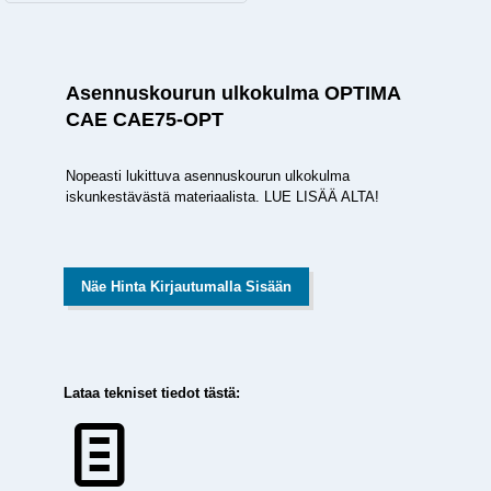
Asennuskourun ulkokulma OPTIMA
CAE CAE75-OPT
Nopeasti lukittuva asennuskourun ulkokulma
iskunkestävästä materiaalista. LUE LISÄÄ ALTA!
Näe Hinta Kirjautumalla Sisään
Lataa tekniset tiedot tästä: