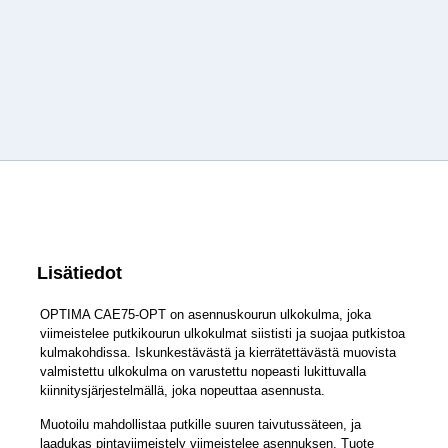
Lisätiedot
OPTIMA CAE75-OPT on asennuskourun ulkokulma, joka
viimeistelee putkikourun ulkokulmat siististi ja suojaa putkistoa
kulmakohdissa. Iskunkestävästä ja kierrätettävästä muovista
valmistettu ulkokulma on varustettu nopeasti lukittuvalla
kiinnitysjärjestelmällä, joka nopeuttaa asennusta.
Muotoilu mahdollistaa putkille suuren taivutussäteen, ja
laadukas pintaviimeistely viimeistelee asennuksen. Tuote