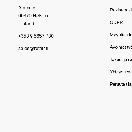
Atomitie 1
Rekisteröi
00370 Helsinki
GDPR
Finland
Myyntiehdo
+358 9 5657 780
Avoimet ty
sales@refair.fi
Takuut ja r
Yhteystiedo
Peruuta til