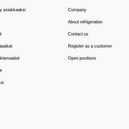
dy asiakkaaksi
Company
About refrigeration
t
Contact us
öpaikat
Register as a customer
eklamaatiot
Open positions
t
aus