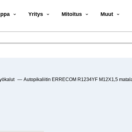
uppa
Yritys
Mitoitus
Muut
yökalut
—
Autopikaliitin ERRECOM R1234YF M12X1,5 matala