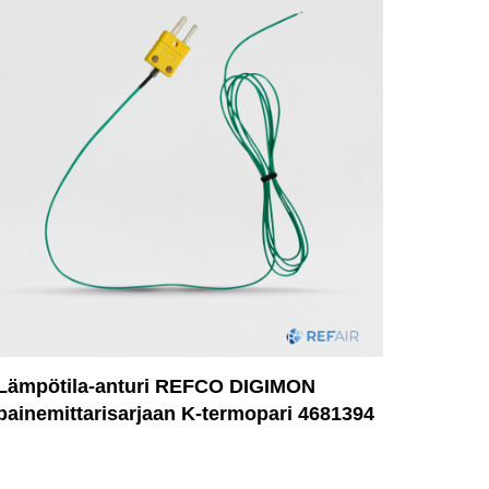
Lämpötila-anturi REFCO DIGIMON
painemittarisarjaan K-termopari 4681394