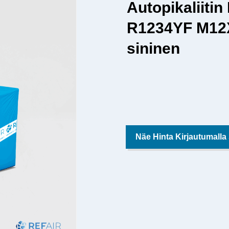
Autopikaliit
R1234YF M12X
sininen
Näe Hinta Kirjautumalla