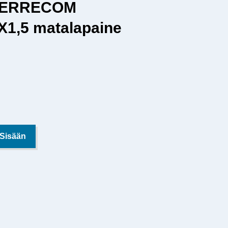
in ERRECOM
1,5 matalapaine
 Sisään