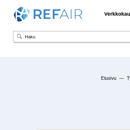
Verkkoka
Etusivu
—
T