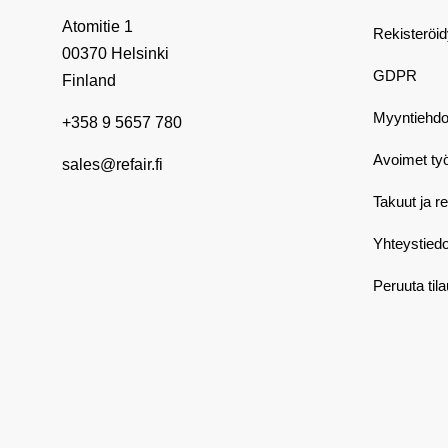
Atomitie 1
Rekisteröi
00370 Helsinki
GDPR
Finland
Myyntiehdo
+358 9 5657 780
Avoimet ty
sales@refair.fi
Takuut ja r
Yhteystiedo
Peruuta til