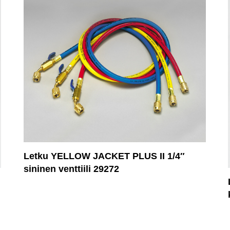
Letku YELLOW JACKET PLUS II 1/4″
sininen venttiili 29272