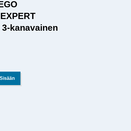
PEGO
 EXPERT
3-kanavainen
 Sisään