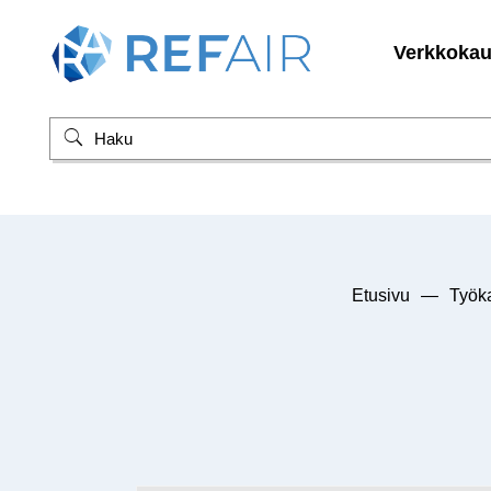
Verkkoka
Etusivu
—
Työka