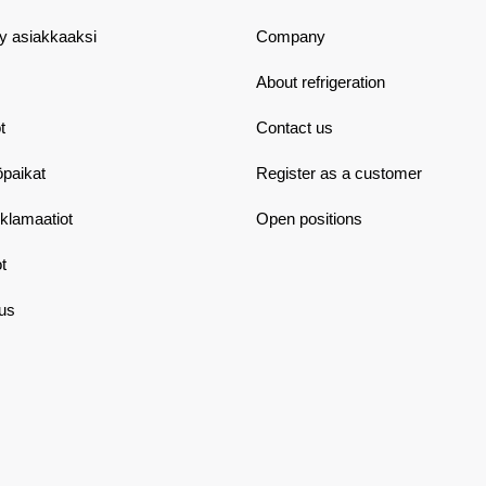
dy asiakkaaksi
Company
About refrigeration
t
Contact us
öpaikat
Register as a customer
eklamaatiot
Open positions
t
aus