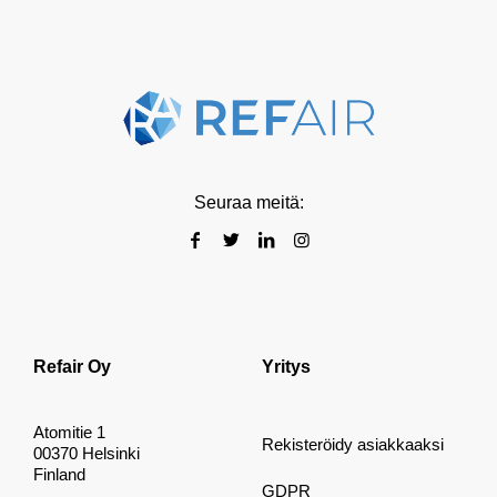
Seuraa meitä:
Refair Oy
Yritys
Atomitie 1
Rekisteröidy asiakkaaksi
00370 Helsinki
Finland
GDPR