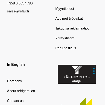
+358 9 5657 780
Myyntiehdot
sales@refair.fi
Avoimet työpaikat
Takuut ja reklamaatiot
Yhteystiedot
Peruuta tilaus
In English
Company
About refrigeration
Contact us