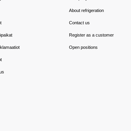
About refrigeration
t
Contact us
öpaikat
Register as a customer
eklamaatiot
Open positions
t
aus