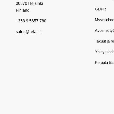
00370 Helsinki
GDPR
Finland
Myyntiehdo
+358 9 5657 780
Avoimet ty
sales@refair.fi
Takuut ja r
Yhteystiedo
Peruuta til