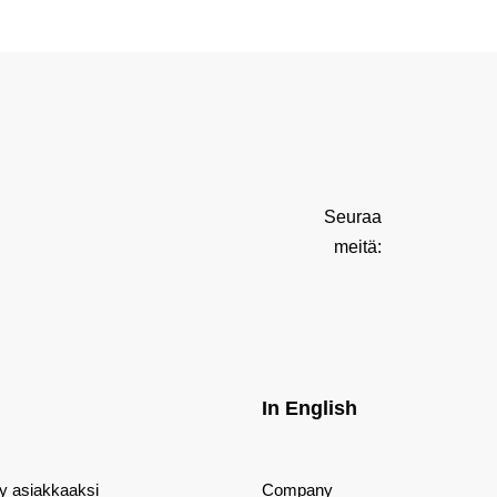
Seuraa
meitä:
In English
dy asiakkaaksi
Company