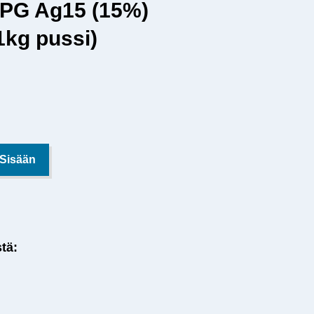
 PG Ag15 (15%)
kg pussi)
 Sisään
stä: