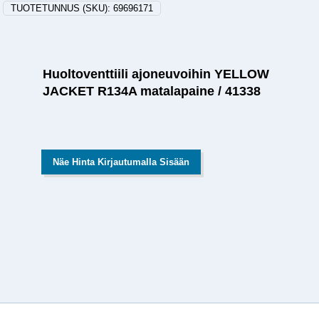
TUOTETUNNUS (SKU):
69696171
Huoltoventtiili ajoneuvoihin YELLOW
JACKET R134A matalapaine / 41338
Näe Hinta Kirjautumalla Sisään