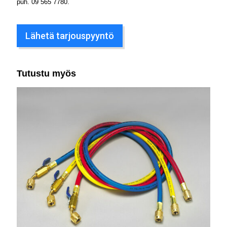
puh.
09 565 7780
.
Lähetä tarjouspyyntö
Tutustu myös