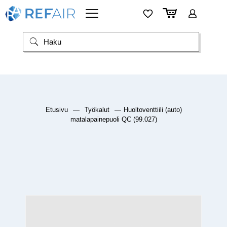
Etusivu
—
Työkalut
—
Huoltoventtiili (auto)
matalapainepuoli QC (99.027)