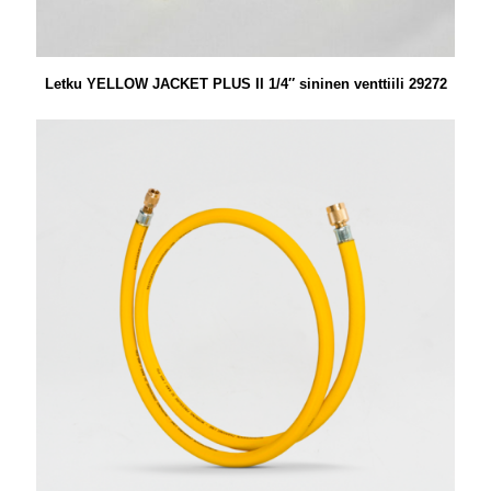
Letku YELLOW JACKET PLUS II 1/4″ sininen venttiili 29272