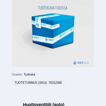
Osasto:
Työkalut
TUOTETUNNUS (SKU):
70312390
Huoltoventtiili (auto)