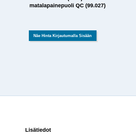
matalapainepuoli QC (99.027)
Näe Hinta Kirjautumalla Sisään
Lisätiedot