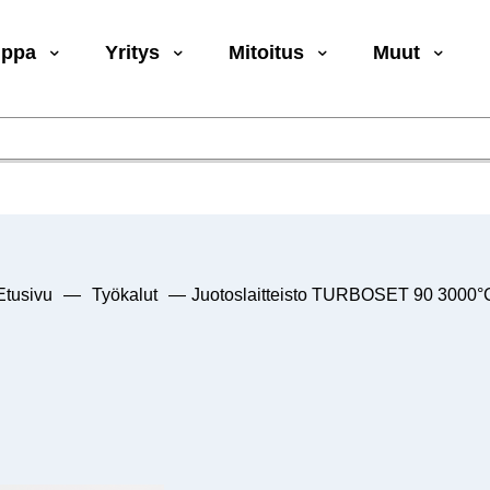
uppa
Yritys
Mitoitus
Muut
Etusivu
—
Työkalut
—
Juotoslaitteisto TURBOSET 90 3000°