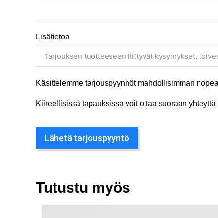
Lisätietoa
Käsittelemme tarjouspyynnöt mahdollisimman nopeas
Kiireellisissä tapauksissa voit ottaa suoraan yhteyt
Lähetä tarjouspyyntö
Tutustu myös