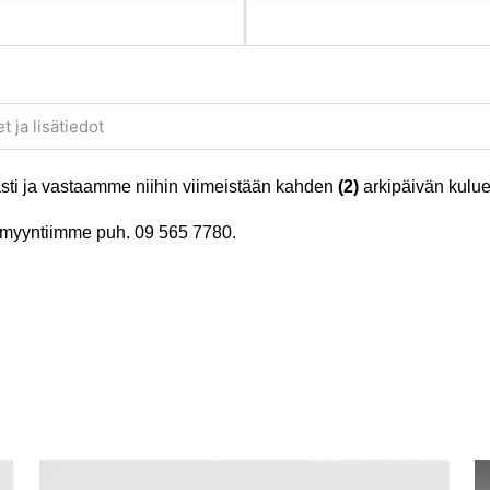
ti ja vastaamme niihin viimeistään kahden
(2)
arkipäivän kulue
tä myyntiimme puh.
09 565 7780
.