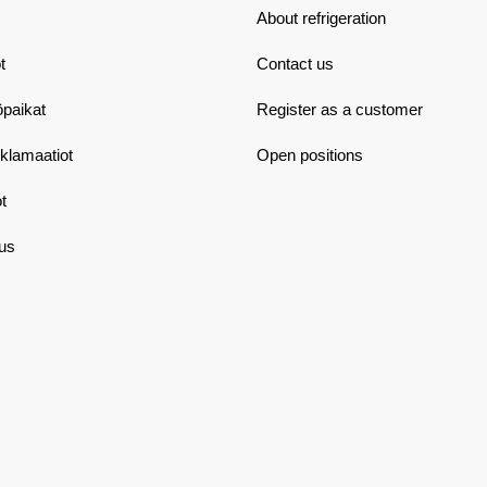
About refrigeration
t
Contact us
öpaikat
Register as a customer
eklamaatiot
Open positions
t
aus