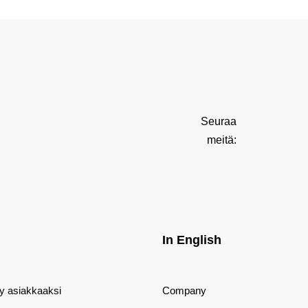
Seuraa
meitä:
In English
dy asiakkaaksi
Company