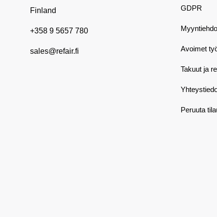
GDPR
Finland
Myyntiehdo
+358 9 5657 780
Avoimet ty
sales@refair.fi
Takuut ja r
Yhteystiedo
Peruuta til