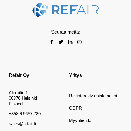
Seuraa meitä:
Refair Oy
Yritys
Atomitie 1
Rekisteröidy asiakkaaksi
00370 Helsinki
Finland
GDPR
+358 9 5657 780
Myyntiehdot
sales@refair.fi