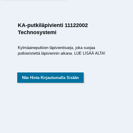
KA-putkiläpivienti 11122002
Technosystemi
Kylmäaineputkien läpivientisarja, joka suojaa
putkieristettä läpiviennin aikana. LUE LISÄÄ ALTA!
Näe Hinta Kirjautumalla Sisään