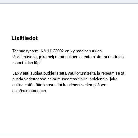
Lisätiedot
Technosystemi KA 11122002 on kylmäaineputkien
läpivientisarja, joka helpottaa putkien asentamista muurattujen
rakenteiden läpi.
Läpivienti suojaa putkieristettä vaurioitumiselta ja repeämiseltä
putkia vedettäessä sekä muodostaa tiiviin läpiviennin, joka
auttaa estämään kaasun tai kondenssiveden pääsyn
seinärakenteeseen.