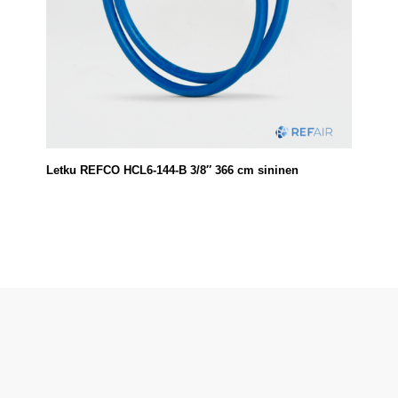
Letku REFCO HCL6-144-B 3/8″ 366 cm sininen