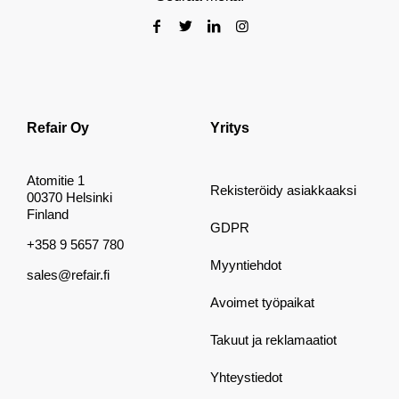
Refair Oy
Yritys
Atomitie 1
Rekisteröidy asiakkaaksi
00370 Helsinki
Finland
GDPR
+358 9 5657 780
Myyntiehdot
sales@refair.fi
Avoimet työpaikat
Takuut ja reklamaatiot
Yhteystiedot