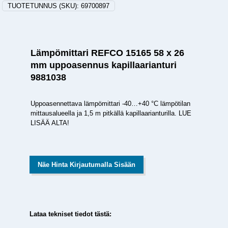
TUOTETUNNUS (SKU):
69700897
Lämpömittari REFCO 15165 58 x 26
mm uppoasennus kapillaarianturi
9881038
Uppoasennettava lämpömittari -40…+40 °C lämpötilan
mittausalueella ja 1,5 m pitkällä kapillaarianturilla. LUE
LISÄÄ ALTA!
Näe Hinta Kirjautumalla Sisään
Lataa tekniset tiedot tästä: