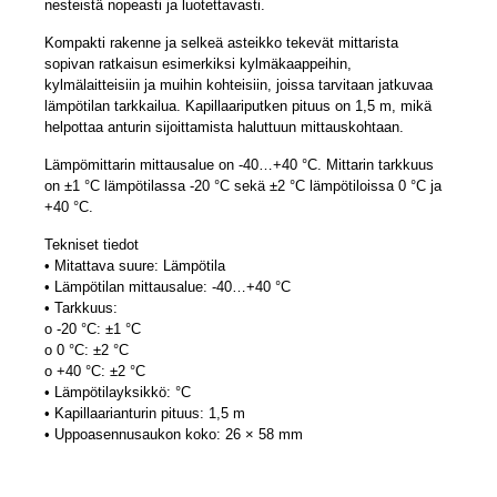
nesteistä nopeasti ja luotettavasti.
Kompakti rakenne ja selkeä asteikko tekevät mittarista
sopivan ratkaisun esimerkiksi kylmäkaappeihin,
kylmälaitteisiin ja muihin kohteisiin, joissa tarvitaan jatkuvaa
lämpötilan tarkkailua. Kapillaariputken pituus on 1,5 m, mikä
helpottaa anturin sijoittamista haluttuun mittauskohtaan.
Lämpömittarin mittausalue on -40…+40 °C. Mittarin tarkkuus
on ±1 °C lämpötilassa -20 °C sekä ±2 °C lämpötiloissa 0 °C ja
+40 °C.
Tekniset tiedot
• Mitattava suure: Lämpötila
• Lämpötilan mittausalue: -40…+40 °C
• Tarkkuus:
o -20 °C: ±1 °C
o 0 °C: ±2 °C
o +40 °C: ±2 °C
• Lämpötilayksikkö: °C
• Kapillaarianturin pituus: 1,5 m
• Uppoasennusaukon koko: 26 × 58 mm