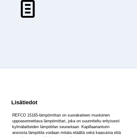
Lisätiedot
REFCO 15165-lämpömittari on suorakaiteen muotoinen
uppoasennettava lämpömittari, joka on suunniteltu erityisesti
kylmälaitteiden lämpötilan seurantaan. Kapillaarianturin
ansiosta lämpötila voidaan mitata etäältä sekä kaasuista että