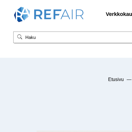
Verkkoka
Etusivu
—