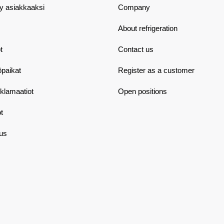
dy asiakkaaksi
Company
About refrigeration
t
Contact us
öpaikat
Register as a customer
eklamaatiot
Open positions
t
aus