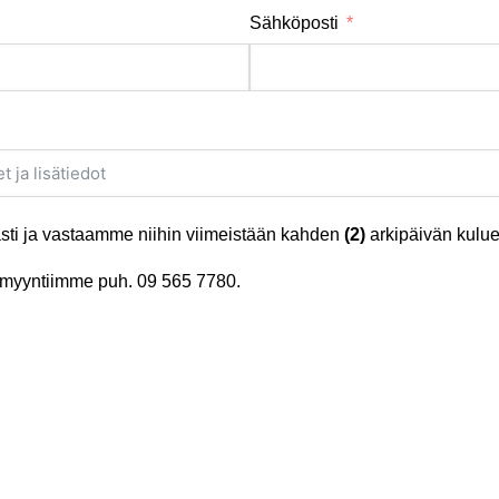
Sähköposti
ti ja vastaamme niihin viimeistään kahden
(2)
arkipäivän kulue
tä myyntiimme puh.
09 565 7780
.