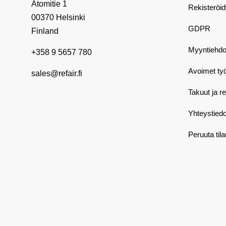
Atomitie 1
Rekisteröi
00370 Helsinki
GDPR
Finland
Myyntiehdo
+358 9 5657 780
Avoimet ty
sales@refair.fi
Takuut ja r
Yhteystiedo
Peruuta til