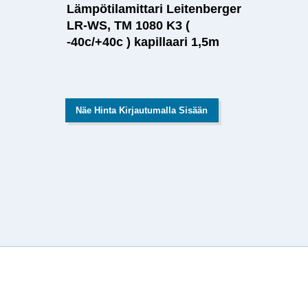
Lämpötilamittari Leitenberger
LR-WS, TM 1080 K3 (
-40c/+40c ) kapillaari 1,5m
Näe Hinta Kirjautumalla Sisään