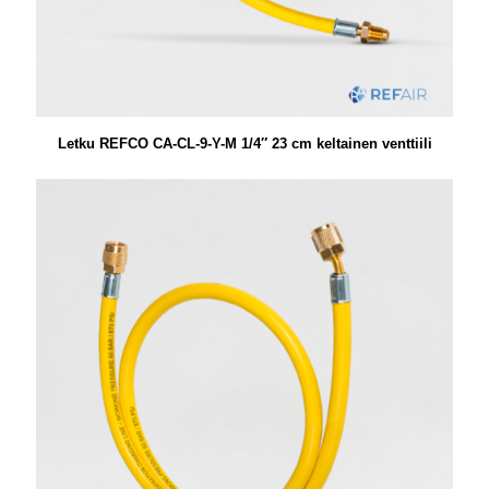
Letku REFCO CA-CL-9-Y-M 1/4″ 23 cm keltainen venttiili