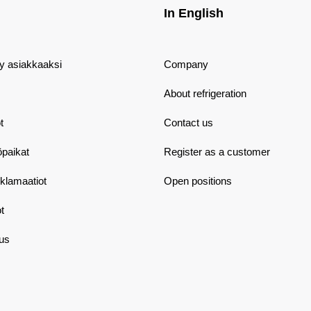
In English
dy asiakkaaksi
Company
About refrigeration
t
Contact us
öpaikat
Register as a customer
eklamaatiot
Open positions
t
aus