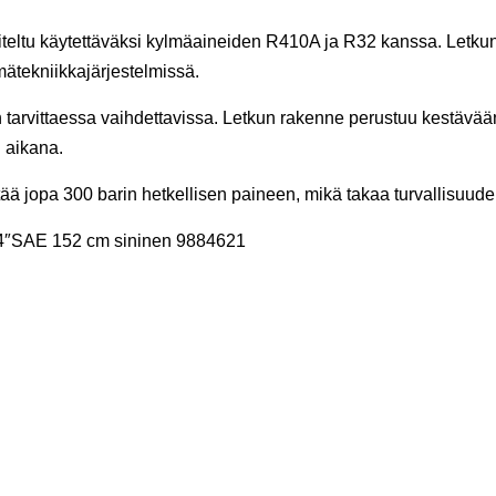
tu käytettäväksi kylmäaineiden R410A ja R32 kanssa. Letkun p
lmätekniikkajärjestelmissä.
 tarvittaessa vaihdettavissa. Letkun rakenne perustuu kestävää
n aikana.
tää jopa 300 barin hetkellisen paineen, mikä takaa turvallisuude
/4″SAE 152 cm sininen 9884621