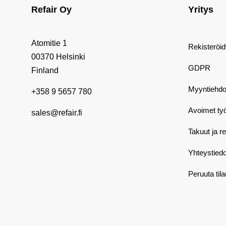
Refair Oy
Yritys
Atomitie 1
Rekisteröi
00370 Helsinki
GDPR
Finland
Myyntiehdo
+358 9 5657 780
Avoimet ty
sales@refair.fi
Takuut ja r
Yhteystiedo
Peruuta til