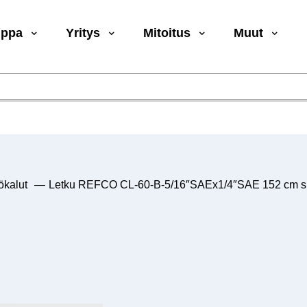
uppa
Yritys
Mitoitus
Muut
ökalut
—
Letku REFCO CL-60-B-5/16″SAEx1/4″SAE 152 cm s