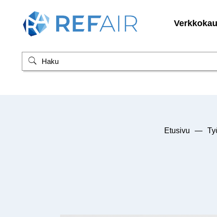
Verkkoka
Etusivu
—
Ty