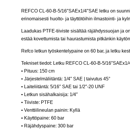
REFCO CL-60-B-5/16″SAEx1/4″SAE letku on suunnitel
erinomaisesti huolto- ja täyttötöihin ilmastointi- ja ky
Laadukas PTFE-tiiviste sisältää räjähdyssuojan ja on
estää kovettumista tai haurastumista pitkänkin käytö
Refco letkun työskentelypaine on 60 bar, ja letku kes
Tekniset tiedot: Letku REFCO CL-60-B-5/16″SAEx1
• Pituus: 150 cm
• Järjestelmäliitäntä: 1/4″ SAE | taivutus 45°
• Laiteliitäntä: 5/16″ SAE tai 1/2″-20 UNF
• Letkun sisähalkaisija: 1/4″
• Tiiviste: PTFE
• Venttiilineulan painin: Kyllä
• Käyttöpaine: 60 bar
• Räjähdyspaine: 300 bar