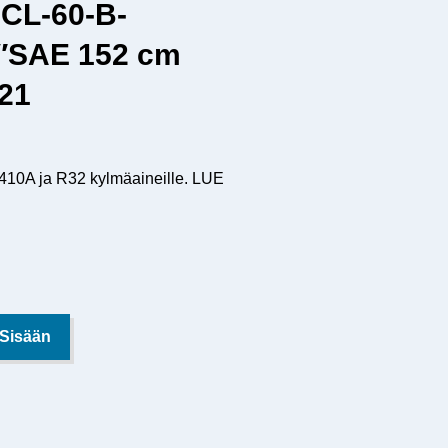
CL-60-B-
″SAE 152 cm
621
R410A ja R32 kylmäaineille. LUE
 Sisään