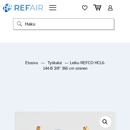
Etusivu
—
Työkalut
—
Letku REFCO HCL6-
144-B 3/8″ 366 cm sininen