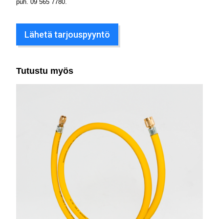
puh.
09 565 7780
.
Lähetä tarjouspyyntö
Tutustu myös