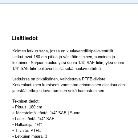
Lisätiedot
Kolmen letkun sarja, jossa on kuulaventtiilit/palloventtiilit.
Letkut ovat 180 cm pitkiä ja väriltään sininen, punainen ja
keltainen. Sarjaan kuuluu yksi suora 1/4″ SAE-liitin, yksi suora
1/4″ SAE-liitin palloventtiilillä sekä neulaventtiilillä.
Letkuissa on pitkäikäinen, vaihdettava PTFE-tiiviste.
Korkealaatuinen kumiseos varmistaa erinomaisen elastisuuden
ja estää letkujen kovettumisen sekä haurastumisen.
Tekniset tiedot:
• Pituus: 180 cm
• Järjestelmäliitäntä: 1/4″ SAE | Suora
• Laiteliitäntä: 1/4″ SAE
• Halkaisija: 1/4″
• Tiiviste: PTFE
• Letkujen määrä: 3