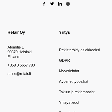
Refair Oy
Yritys
Atomitie 1
Rekisteröidy asiakkaaksi
00370 Helsinki
Finland
GDPR
+358 9 5657 780
Myyntiehdot
sales@refair.fi
Avoimet työpaikat
Takuut ja reklamaatiot
Yhteystiedot