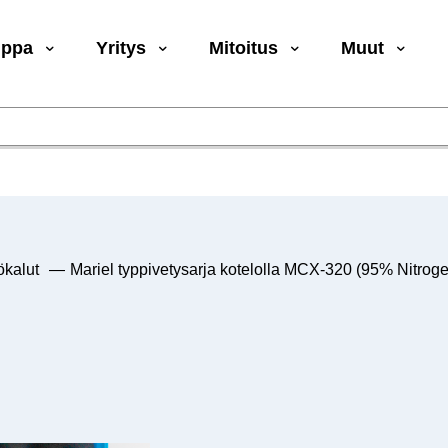
uppa
Yritys
Mitoitus
Muut
ökalut
—
Mariel typpivetysarja kotelolla MCX-320 (95% Nitro