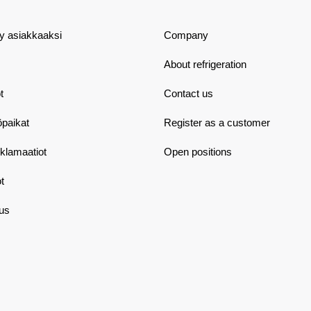
dy asiakkaaksi
Company
About refrigeration
t
Contact us
öpaikat
Register as a customer
eklamaatiot
Open positions
t
aus