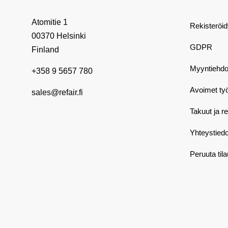
Atomitie 1
Rekisteröi
00370 Helsinki
GDPR
Finland
Myyntiehdo
+358 9 5657 780
Avoimet ty
sales@refair.fi
Takuut ja r
Yhteystiedo
Peruuta til