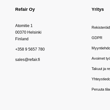
Refair Oy
Yritys
Atomitie 1
Rekisteröi
00370 Helsinki
GDPR
Finland
Myyntiehdo
+358 9 5657 780
Avoimet ty
sales@refair.fi
Takuut ja r
Yhteystiedo
Peruuta til