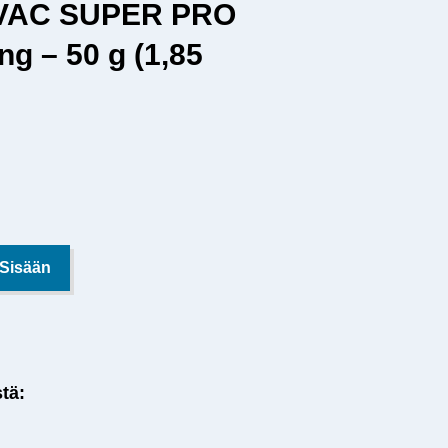
HVAC SUPER PRO
ng – 50 g (1,85
 Sisään
stä: