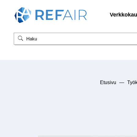
Verkkoka
Etusivu
—
Työk