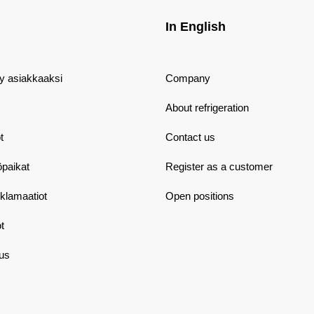
In English
dy asiakkaaksi
Company
About refrigeration
t
Contact us
öpaikat
Register as a customer
eklamaatiot
Open positions
t
aus