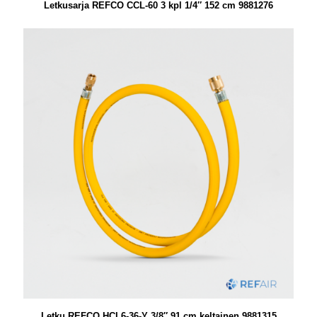
Letkusarja REFCO CCL-60 3 kpl 1/4″ 152 cm 9881276
Letku REFCO HCL6-36-Y 3/8″ 91 cm keltainen 9881315