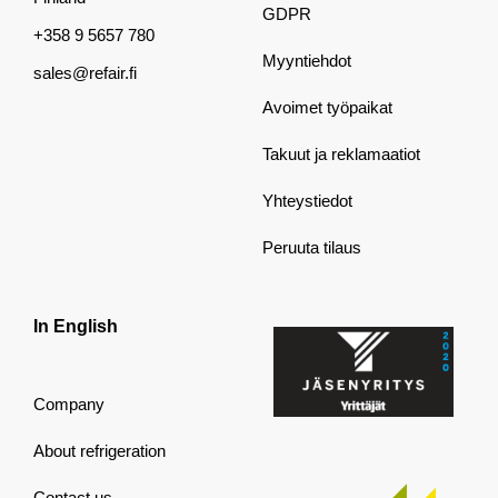
GDPR
+358 9 5657 780
Myyntiehdot
sales@refair.fi
Avoimet työpaikat
Takuut ja reklamaatiot
Yhteystiedot
Peruuta tilaus
In English
Company
About refrigeration
Contact us