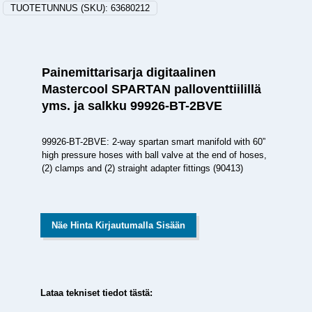
TUOTETUNNUS (SKU):
63680212
Painemittarisarja digitaalinen
Mastercool SPARTAN palloventtiilillä
yms. ja salkku 99926-BT-2BVE
99926-BT-2BVE: 2-way spartan smart manifold with 60”
high pressure hoses with ball valve at the end of hoses,
(2) clamps and (2) straight adapter fittings (90413)
Näe Hinta Kirjautumalla Sisään
Lataa tekniset tiedot tästä: