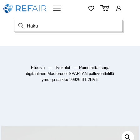
Etusivu
—
Työkalut
—
Painemittarisarja
digitaalinen Mastercool SPARTAN palloventtiilillä
yms. ja salkku 99926-BT-2BVE