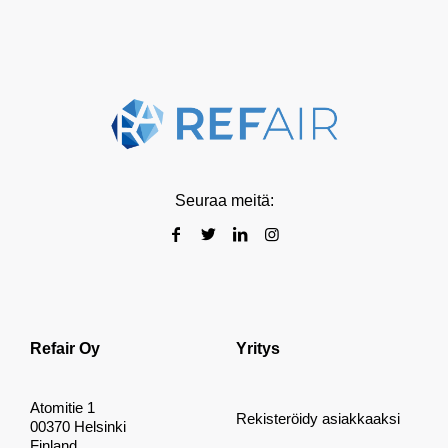
Seuraa meitä:
Refair Oy
Yritys
Atomitie 1
Rekisteröidy asiakkaaksi
00370 Helsinki
Finland