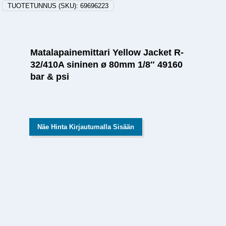
TUOTETUNNUS (SKU):
69696223
Matalapainemittari Yellow Jacket R-
32/410A sininen ø 80mm 1/8″ 49160
bar & psi
Näe Hinta Kirjautumalla Sisään