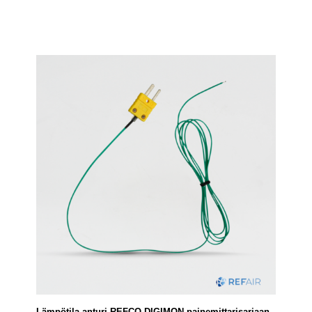
Lämpötila-anturi REFCO DIGIMON painemittarisarjaan