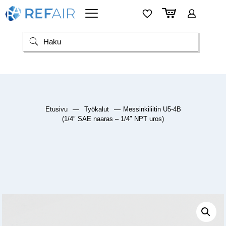
Etusivu
—
Työkalut
—
Messinkiliitin U5-4B
(1/4″ SAE naaras – 1/4″ NPT uros)