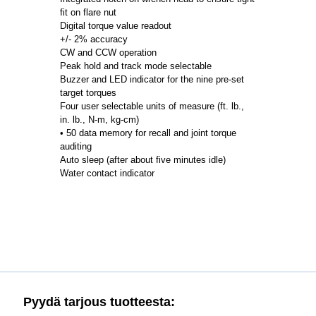
fit on flare nut
Digital torque value readout
+/- 2% accuracy
CW and CCW operation
Peak hold and track mode selectable
Buzzer and LED indicator for the nine pre-set
target torques
Four user selectable units of measure (ft. lb.,
in. lb., N-m, kg-cm)
• 50 data memory for recall and joint torque
auditing
Auto sleep (after about five minutes idle)
Water contact indicator
Pyydä tarjous tuotteesta: