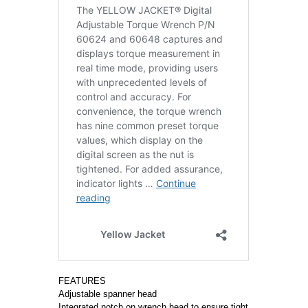
FEATURES
Adjustable spanner head
Integrated notch on wrench head to ensure tight