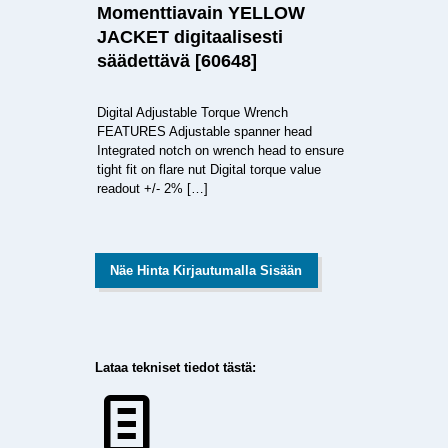
Momenttiavain YELLOW
JACKET digitaalisesti
säädettävä [60648]
Digital Adjustable Torque Wrench
FEATURES Adjustable spanner head
Integrated notch on wrench head to ensure
tight fit on flare nut Digital torque value
readout +/- 2%
[…]
Näe Hinta Kirjautumalla Sisään
Lataa tekniset tiedot tästä: