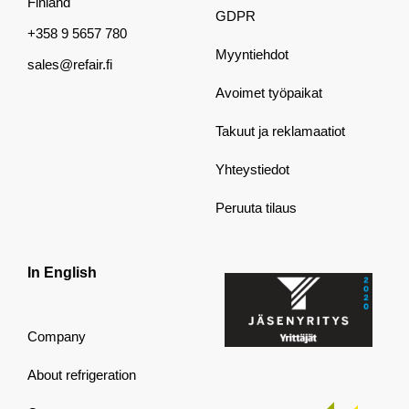
Finland
GDPR
+358 9 5657 780
Myyntiehdot
sales@refair.fi
Avoimet työpaikat
Takuut ja reklamaatiot
Yhteystiedot
Peruuta tilaus
In English
Company
About refrigeration