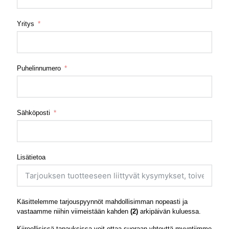
Yritys
Puhelinnumero
Sähköposti
Lisätietoa
Käsittelemme tarjouspyynnöt mahdollisimman nopeasti ja
vastaamme niihin viimeistään kahden
(2)
arkipäivän kuluessa.
Kiireellisissä tapauksissa voit ottaa suoraan yhteyttä myyntiimme