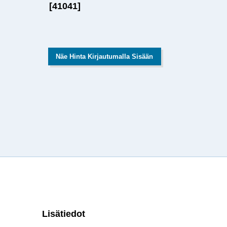
[41041]
Näe Hinta Kirjautumalla Sisään
Lisätiedot