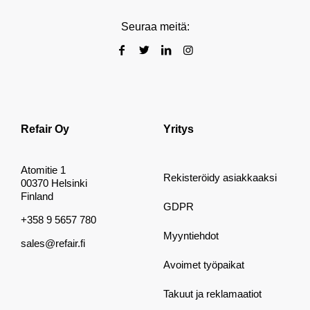
Seuraa meitä:
Refair Oy
Yritys
Atomitie 1
Rekisteröidy asiakkaaksi
00370 Helsinki
Finland
GDPR
+358 9 5657 780
Myyntiehdot
sales@refair.fi
Avoimet työpaikat
Takuut ja reklamaatiot