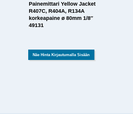
Painemittari Yellow Jacket
R407C, R404A, R134A
korkeapaine ø 80mm 1/8″
49131
Näe Hinta Kirjautumalla Sisään