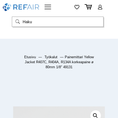
Etusivu
—
Työkalut
—
Painemittari Yellow
Jacket R407C, R404A, R134A korkeapaine ø
80mm 1/8″ 49131