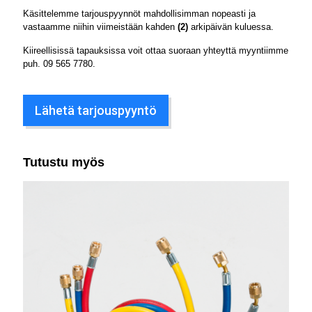
Käsittelemme tarjouspyynnöt mahdollisimman nopeasti ja
vastaamme niihin viimeistään kahden
(2)
arkipäivän kuluessa.
Kiireellisissä tapauksissa voit ottaa suoraan yhteyttä myyntiimme
puh.
09 565 7780
.
Lähetä tarjouspyyntö
Tutustu myös