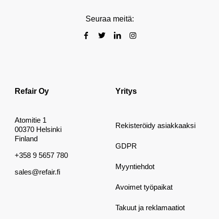
Seuraa meitä:
Refair Oy
Yritys
Atomitie 1
Rekisteröidy asiakkaaksi
00370 Helsinki
Finland
GDPR
+358 9 5657 780
Myyntiehdot
sales@refair.fi
Avoimet työpaikat
Takuut ja reklamaatiot