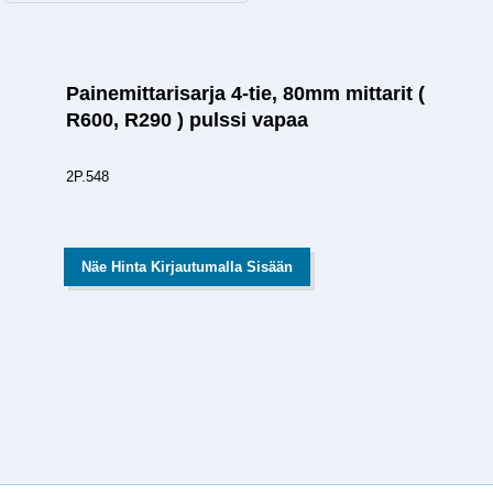
Painemittarisarja 4-tie, 80mm mittarit (
R600, R290 ) pulssi vapaa
2P.548
Näe Hinta Kirjautumalla Sisään