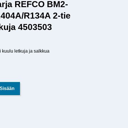
sarja REFCO BM2-
404A/R134A 2-tie
kuja 4503503
 kuulu letkuja ja salkkua
 Sisään