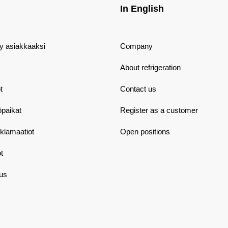
In English
dy asiakkaaksi
Company
About refrigeration
t
Contact us
öpaikat
Register as a customer
eklamaatiot
Open positions
t
aus