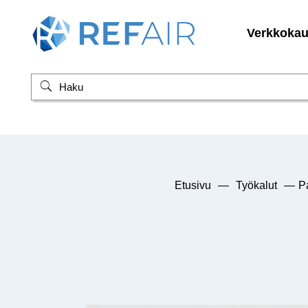
Verkkoka
Etusivu
—
Työkalut
—
P