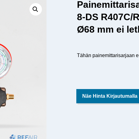
Painemittari
8-DS R407C/R
Ø68 mm ei let
Tähän painemittarisarjaan ei
Näe Hinta Kirjautumalla