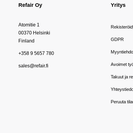
Refair Oy
Yritys
Atomitie 1
Rekisteröi
00370 Helsinki
GDPR
Finland
Myyntiehdo
+358 9 5657 780
Avoimet ty
sales@refair.fi
Takuut ja r
Yhteystiedo
Peruuta til