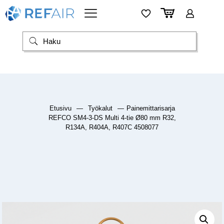
Etusivu
—
Työkalut
—
Painemittarisarja
REFCO SM4-3-DS Multi 4-tie Ø80 mm R32,
R134A, R404A, R407C 4508077