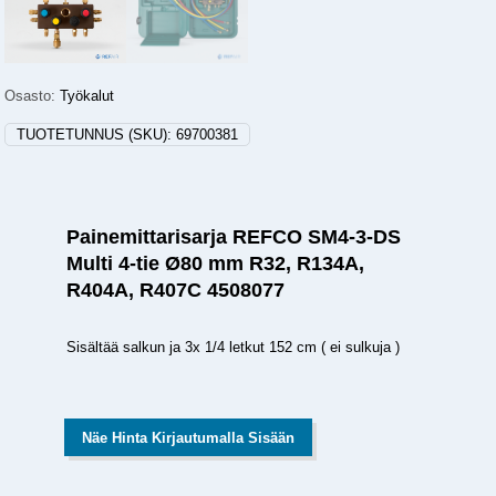
Osasto:
Työkalut
TUOTETUNNUS (SKU):
69700381
Painemittarisarja REFCO SM4-3-DS
Multi 4-tie Ø80 mm R32, R134A,
R404A, R407C 4508077
Sisältää salkun ja 3x 1/4 letkut 152 cm ( ei sulkuja )
Näe Hinta Kirjautumalla Sisään