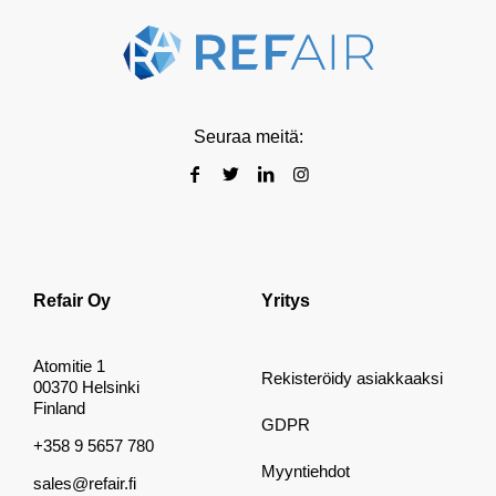
Seuraa meitä:
Refair Oy
Yritys
Atomitie 1
Rekisteröidy asiakkaaksi
00370 Helsinki
Finland
GDPR
+358 9 5657 780
Myyntiehdot
sales@refair.fi