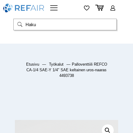
Etusivu
—
Työkalut
—
Palloventtiili REFCO
CA-1/4 SAE-Y 1/4″ SAE keltainen uros-naaras
4493738