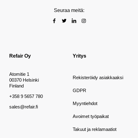
Seuraa meitä:
Refair Oy
Yritys
Atomitie 1
Rekisteröidy asiakkaaksi
00370 Helsinki
Finland
GDPR
+358 9 5657 780
Myyntiehdot
sales@refair.fi
Avoimet työpaikat
Takuut ja reklamaatiot