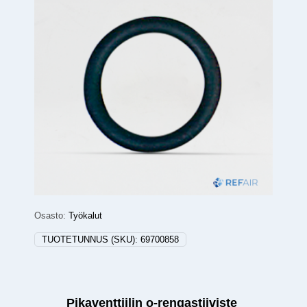
Osasto:
Työkalut
TUOTETUNNUS (SKU):
69700858
Pikaventtiilin o-rengastiiviste