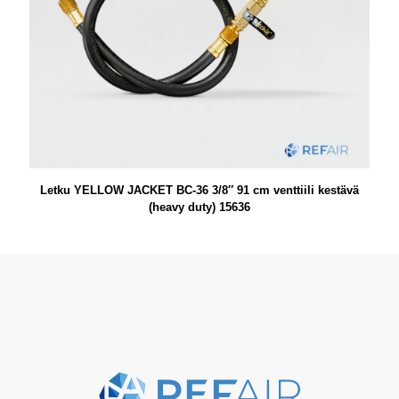
Letku YELLOW JACKET BC-36 3/8″ 91 cm venttiili kestävä
(heavy duty) 15636