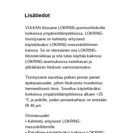
Lisätiedot
VULKAN liitosaine LOKRING-puristusliitoksille
korkeissa ympäristölämpötiloissa. LOKRING-
tiivistysaine on kehitetty erityisesti
käytettäväksi LOKRING-messinkiliittimien
kanssa. Se on olennainen osa LOKRING-
liitostekniikkaa ja sitä tulee käyttää kaikissa
LOKRING-asennuksissa luotettavan ja
pitkäikäisen liitoksen varmistamiseksi.
Tiivistysaine tasoittaa putken pinnan pienet
epätasaisuudet, jolloin liitoksesta muodostuu
hermeettisesti tiivis. Soveltuu käytettäväksi
korkeissa ympäristölämpötiloissa alkaen +25
°C ja putkille, joiden pinnankarheus on enintään
Rt 40 µm.
Ominaisuudet:
• Kehitetty erityisesti LOKRING-
messinkiliittimille
• Pakollinen käytettäväksi kaikissa LOKRING-