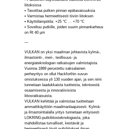
liitoksissa
• Tasoittaa putken pinnan epätasaisuuksia
• Varmistaa hermeettisesti tiiviin liitoksen
• Käyttölämpötila: +25 °C … +70 °C
• Soveltuu putkille, joiden suurin pinnankarheus
on Rt 40 µm
—
VULKAN on yksi maailman johtavista kylmä-,
ilmastointi-, meri-, teollisuus- ja
energiateknologian ratkaisujen valmistajista.
Vuonna 1889 perustettu saksalainen
perheyritys on ollut Hackforthin suvun
omistuksessa yli 130 vuoden ajan, ja sen nimi
tunnetaan laadukkaista tuotteista, teknisestä
osaamisesta ja innovatiivisista
liitosratkaisuista.
VULKAN kehittää ja valmistaa tuotteitaan
ammattikäyttöön maailmanlaajuisesti. Kylmä-
ja ilmastointialalla yritys tunnetaan erityisesti
LOKRING-putkiliitosteknologiasta, joka
mahdollistaa turvalliset, kestävät ja
hermeettisesti tiiviit putkiliitokset ilman