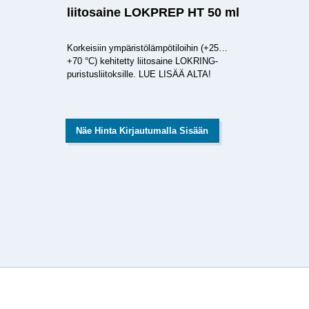
liitosaine LOKPREP HT 50 ml
Korkeisiin ympäristölämpötiloihin (+25…
+70 °C) kehitetty liitosaine LOKRING-
puristusliitoksille. LUE LISÄÄ ALTA!
Näe Hinta Kirjautumalla Sisään