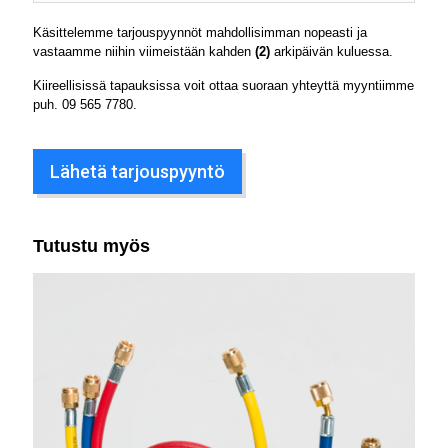
Käsittelemme tarjouspyynnöt mahdollisimman nopeasti ja
vastaamme niihin viimeistään kahden
(2)
arkipäivän kuluessa.
Kiireellisissä tapauksissa voit ottaa suoraan yhteyttä myyntiimme
puh.
09 565 7780
.
Lähetä tarjouspyyntö
Tutustu myös