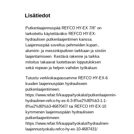
Lisätiedot
Putkenlaajennuspää REFCO HY-EX 7/8″ on
tarkoitettu käytettäväksi REFCO HY-EX-
hydraulisen putkenlaajentimen kanssa.
Laajennuspää soveltuu pehmeiden kupari-,
alumiini- ja messinkiputkien tarkkaan ja siistiin
laajentamiseen. Kestävä rakenne ja tarkka
mitoitus takaavat luotettavan lopputuloksen
sekä nopean ja helpon vaihdon työkaluun.
Tutustu verkkokaupassamme REFCO HY-EX-6
kuuden laajennuspään hydrauliseen
putkenlaajentimeen:
https://www.refair.fi/kauppa/tyokalut/putkenlaajennin-
hydraulinen-refco-hy-ex-6-3-8%e2%80%b3-1-1-
8%e2%80%b3-4687047/ tai REFCO HY-EX-10
kymmenen laajennuspään hydrauliseen
putkenlaajentimeen:
https://www.refair.fi/kauppa/tyokalut/hydraulinen-
laajennustyokalu-refco-hy-ex-10-4687431/