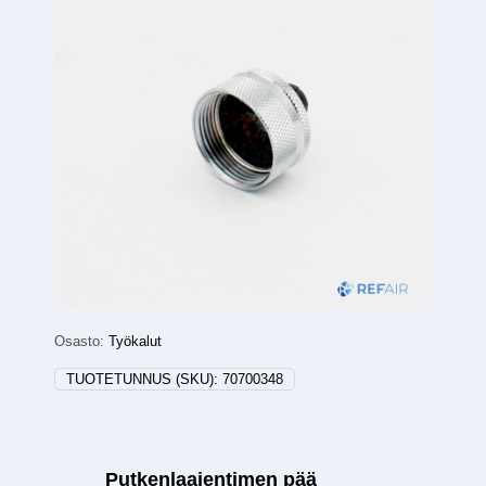
Osasto:
Työkalut
TUOTETUNNUS (SKU):
70700348
Putkenlaajentimen pää