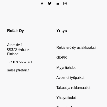
Refair Oy
Yritys
Atomitie 1
Rekisteröidy asiakkaaksi
00370 Helsinki
Finland
GDPR
+358 9 5657 780
Myyntiehdot
sales@refair.fi
Avoimet työpaikat
Takuut ja reklamaatiot
Yhteystiedot