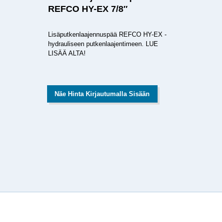
REFCO HY-EX 7/8″
Lisäputkenlaajennuspää REFCO HY-EX -
hydrauliseen putkenlaajentimeen. LUE
LISÄÄ ALTA!
Näe Hinta Kirjautumalla Sisään