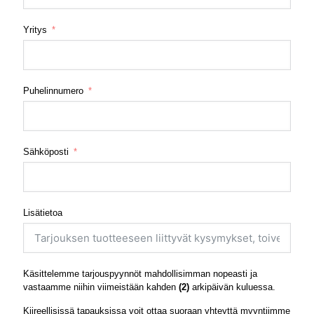
Yritys
Puhelinnumero
Sähköposti
Lisätietoa
Käsittelemme tarjouspyynnöt mahdollisimman nopeasti ja
vastaamme niihin viimeistään kahden
(2)
arkipäivän kuluessa.
Kiireellisissä tapauksissa voit ottaa suoraan yhteyttä myyntiimme