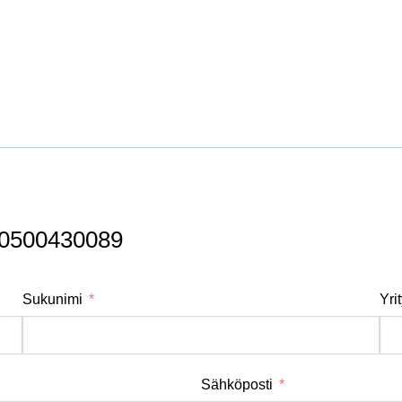
n 10 Micron GALILEO 200500430089
Sukunimi
Yri
Sähköposti