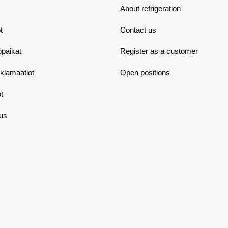
About refrigeration
t
Contact us
öpaikat
Register as a customer
eklamaatiot
Open positions
t
aus