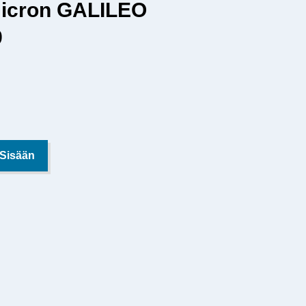
Micron GALILEO
9
 Sisään