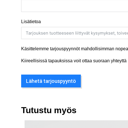
Lisätietoa
Käsittelemme tarjouspyynnöt mahdollisimman nopeas
Kiireellisissä tapauksissa voit ottaa suoraan yhteyt
Lähetä tarjouspyyntö
Tutustu myös