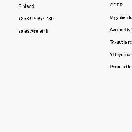
GDPR
Finland
Myyntiehdo
+358 9 5657 780
Avoimet ty
sales@refair.fi
Takuut ja r
Yhteystiedo
Peruuta til