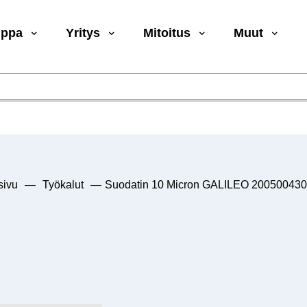
uppa
Yritys
Mitoitus
Muut
sivu
—
Työkalut
—
Suodatin 10 Micron GALILEO 20050043