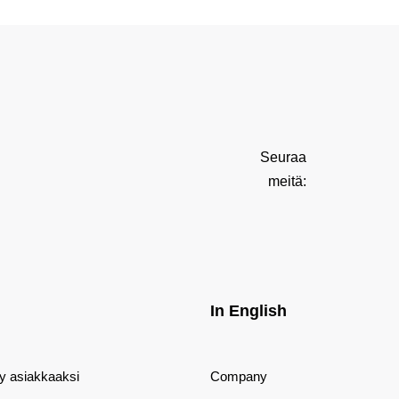
Seuraa
meitä:
In English
dy asiakkaaksi
Company