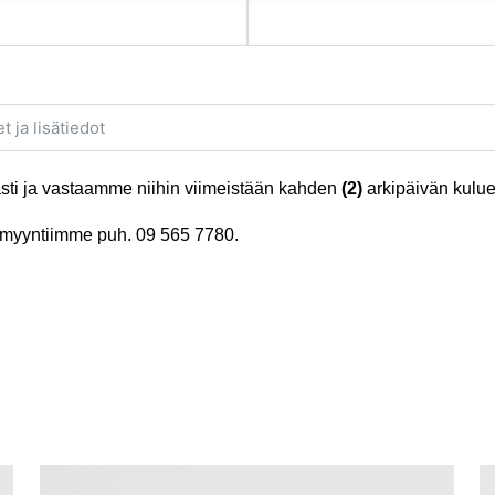
ti ja vastaamme niihin viimeistään kahden
(2)
arkipäivän kulue
tä myyntiimme puh.
09 565 7780
.