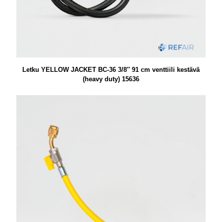
Letku YELLOW JACKET BC-36 3/8″ 91 cm venttiili kestävä
(heavy duty) 15636