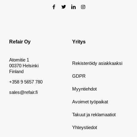
Refair Oy
Yritys
Atomitie 1
Rekisteröidy asiakkaaksi
00370 Helsinki
Finland
GDPR
+358 9 5657 780
Myyntiehdot
sales@refair.fi
Avoimet työpaikat
Takuut ja reklamaatiot
Yhteystiedot