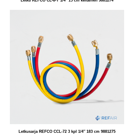
Letku REFCO CL-6-Y 1/4″ 15 cm keltainen 9881274
Letkusarja REFCO CCL-72 3 kpl 1/4″ 183 cm 9881275