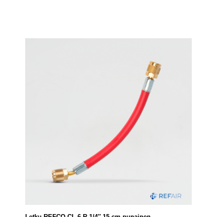
Letku REFCO CL-6-R 1/4″ 15 cm punainen