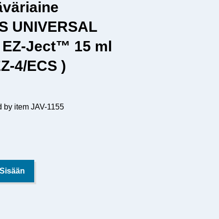
väriaine
S UNIVERSAL
EZ-Ject™ 15 ml
EZ-4/ECS )
d by item JAV-1155
 Sisään