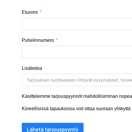
Etunimi
Puhelinnumero
Lisätietoa
Käsittelemme tarjouspyynnöt mahdollisimman nopeas
Kiireellisissä tapauksissa voit ottaa suoraan yhteyt
Lähetä tarjouspyyntö