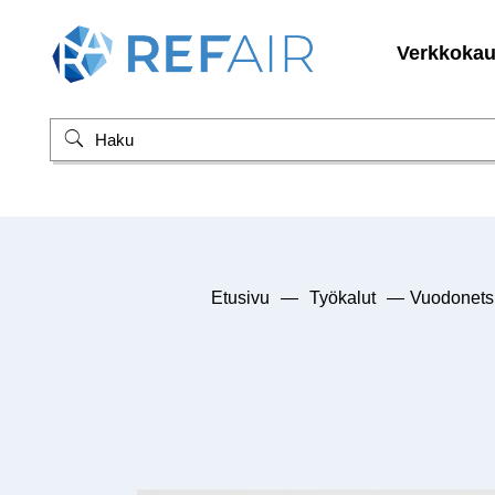
Verkkoka
Etusivu
—
Työkalut
—
Vuodonets