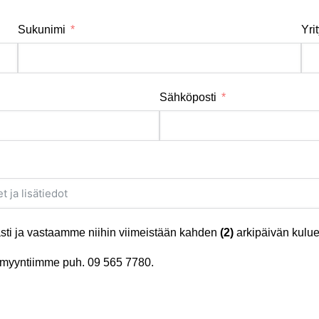
Sukunimi
Yri
Sähköposti
ti ja vastaamme niihin viimeistään kahden
(2)
arkipäivän kulue
tä myyntiimme puh.
09 565 7780
.