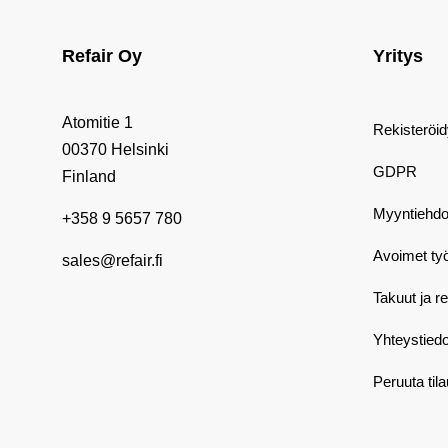
Refair Oy
Yritys
Atomitie 1
Rekisteröi
00370 Helsinki
GDPR
Finland
Myyntiehdo
+358 9 5657 780
Avoimet ty
sales@refair.fi
Takuut ja r
Yhteystiedo
Peruuta til