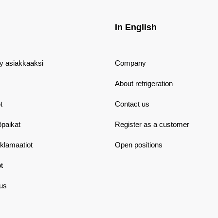
In English
dy asiakkaaksi
Company
About refrigeration
t
Contact us
öpaikat
Register as a customer
eklamaatiot
Open positions
t
aus