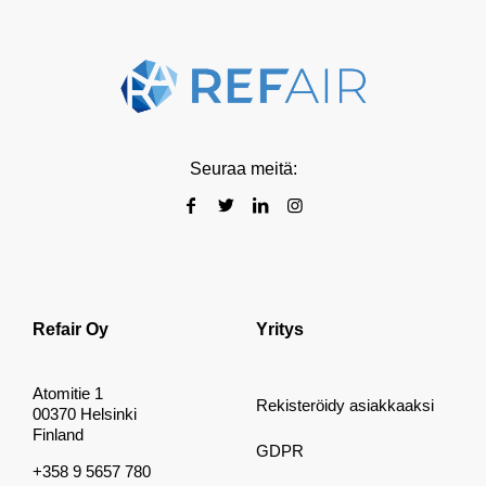
Seuraa meitä:
Refair Oy
Yritys
Atomitie 1
Rekisteröidy asiakkaaksi
00370 Helsinki
Finland
GDPR
+358 9 5657 780