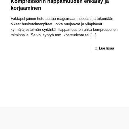
Kompressorin happamuuden ehkäisy ja
korjaaminen
Faktapohjainen tieto auttaa reagoimaan nopeasti ja tekemään
oikeat huoltotoimenpiteet, jotka suojaavat ja ylläpitävät
kylmäjärjestelmän sydäntä! Happamuus on uhka kompressorien
toiminnalle. Se voi syntyä mm. kosteudesta tai
[…]
Lue lisää