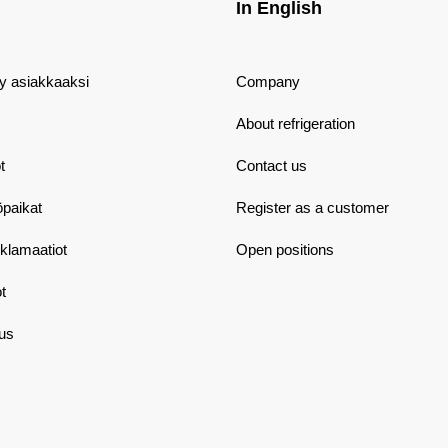
In English
dy asiakkaaksi
Company
About refrigeration
t
Contact us
öpaikat
Register as a customer
eklamaatiot
Open positions
t
aus