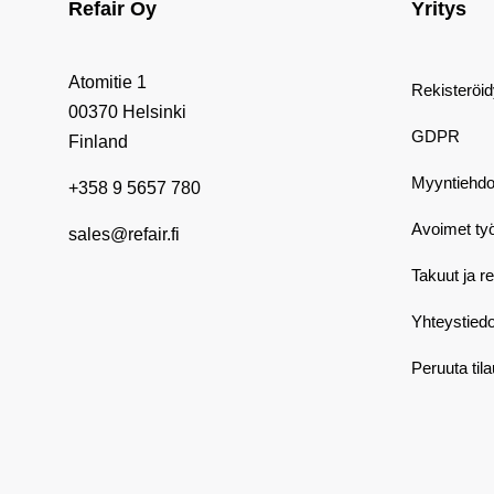
Refair Oy
Yritys
Atomitie 1
Rekisteröi
00370 Helsinki
GDPR
Finland
Myyntiehdo
+358 9 5657 780
Avoimet ty
sales@refair.fi
Takuut ja r
Yhteystiedo
Peruuta til