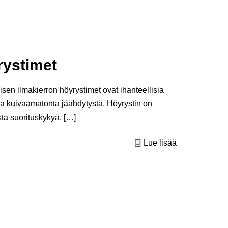
rystimet
lisen ilmakierron höyrystimet ovat ihanteellisia
lmaa kuivaamatonta jäähdytystä. Höyrystin on
sta suorituskykyä,
[…]
Lue lisää