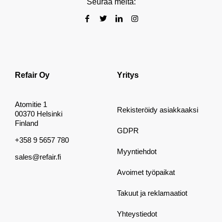
Seuraa meitä:
Refair Oy
Yritys
Atomitie 1
Rekisteröidy asiakkaaksi
00370 Helsinki
Finland
GDPR
+358 9 5657 780
Myyntiehdot
sales@refair.fi
Avoimet työpaikat
Takuut ja reklamaatiot
Yhteystiedot