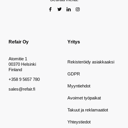
Refair Oy
Yritys
Atomitie 1
Rekisteröidy asiakkaaksi
00370 Helsinki
Finland
GDPR
+358 9 5657 780
Myyntiehdot
sales@refair.fi
Avoimet työpaikat
Takuut ja reklamaatiot
Yhteystiedot